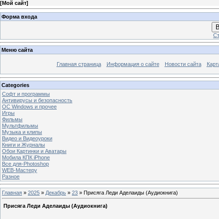
[
Мой сайт
]
Форма входа
В
Ст
Меню сайта
Главная страница
Информация о сайте
Новости сайта
Карт
Categories
Софт и программы
Антивирусы и безопасность
OC Windows и прочее
Игры
Фильмы
Мультфильмы
Музыка и клипы
Видео и Видеоуроки
Книги и Журналы
Обои Картинки и Аватары
Мобила КПК iPhone
Все для-Photoshop
WEB-Мастеру
Разное
Главная
»
2025
»
Декабрь
»
23
» Присяга Леди Аделаиды (Аудиокнига)
Присяга Леди Аделаиды (Аудиокнига)