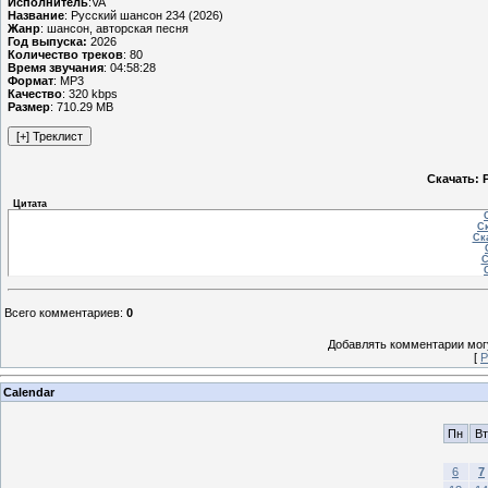
Исполнитель
:VA
Название
: Русский шансон 234 (2026)
Жанр
: шансон, авторская песня
Год выпуска:
2026
Количество треков
: 80
Время звучания
: 04:58:28
Формат
: MP3
Качество
: 320 kbps
Размер
: 710.29 MB
Скачать: 
Цитата
Ск
Ска
С
Всего комментариев
:
0
Добавлять комментарии могу
[
Р
Calendar
Пн
Вт
6
7