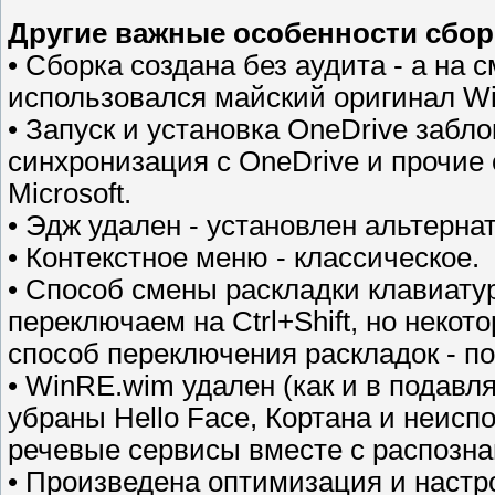
Другие важные особенности сбор
• Сборка создана без аудита - а на
использовался майский оригинал Wi
• Запуск и установка OneDrive забл
синхронизация с OneDrive и прочие
Microsoft.
• Эдж удален - установлен альтерна
• Контекстное меню - классическое.
• Способ смены раскладки клавиату
переключаем на Ctrl+Shift, но неко
способ переключения раскладок - по A
• WinRE.wim удален (как и в подав
убраны Hello Face, Кортана и неис
речевые сервисы вместе с распозн
• Произведена оптимизация и настр