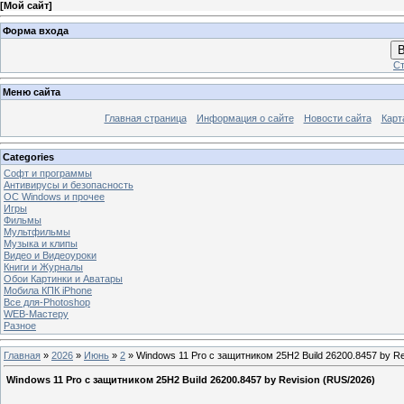
[
Мой сайт
]
Форма входа
В
Ст
Меню сайта
Главная страница
Информация о сайте
Новости сайта
Карт
Categories
Софт и программы
Антивирусы и безопасность
OC Windows и прочее
Игры
Фильмы
Мультфильмы
Музыка и клипы
Видео и Видеоуроки
Книги и Журналы
Обои Картинки и Аватары
Мобила КПК iPhone
Все для-Photoshop
WEB-Мастеру
Разное
Главная
»
2026
»
Июнь
»
2
» Windows 11 Pro с защитником 25H2 Build 26200.8457 by Re
Windows 11 Pro с защитником 25H2 Build 26200.8457 by Revision (RUS/2026)