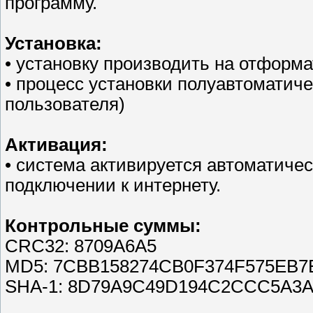
программу.
Установка:
• установку производить на отформ
• процесс установки полуавтоматиче
пользователя)
Активация:
• система активируется автоматиче
подключении к интернету.
Контрольные суммы:
CRC32: 8709A6A5
MD5: 7CBB158274CB0F374F575EB7
SHA-1: 8D79A9C49D194C2CCC5A3