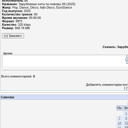
Исполнитель
:VA
Название
: Зарубежные хиты по-новому 69 (2025)
Жанр
: Pop, Dance, Disco, Italo Disco, EuroDance
Год выпуска:
2025
Количество треков
: 60
Время звучания
: 05:06:00
Формат
: MP3
Качество
: 320 kbps
Размер
: 668.78 MB
Скачать: Заруб
Цитата
С
Ск
С
Всего комментариев
:
0
Добавлять комментарии могу
[
Р
Calendar
Пн
Вт
1
7
8
14
15
21
22