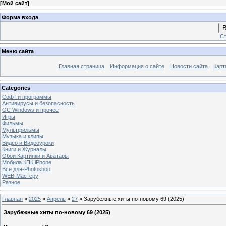
[
Мой сайт
]
Форма входа
В
Ст
Меню сайта
Главная страница
Информация о сайте
Новости сайта
Карт
Categories
Софт и программы
Антивирусы и безопасность
OC Windows и прочее
Игры
Фильмы
Мультфильмы
Музыка и клипы
Видео и Видеоуроки
Книги и Журналы
Обои Картинки и Аватары
Мобила КПК iPhone
Все для-Photoshop
WEB-Мастеру
Разное
Главная
»
2025
»
Апрель
»
27
» Зарубежные хиты по-новому 69 (2025)
Зарубежные хиты по-новому 69 (2025)