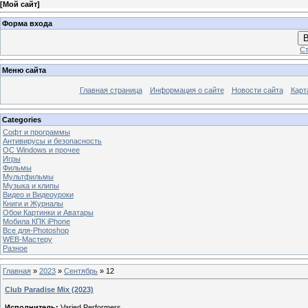
[
Мой сайт
]
Форма входа
В
Ст
Меню сайта
Главная страница
Информация о сайте
Новости сайта
Карт
Categories
Софт и программы
Антивирусы и безопасность
OC Windows и прочее
Игры
Фильмы
Мультфильмы
Музыка и клипы
Видео и Видеоуроки
Книги и Журналы
Обои Картинки и Аватары
Мобила КПК iPhone
Все для-Photoshop
WEB-Мастеру
Разное
Главная
»
2023
»
Сентябрь
»
12
Club Paradise Mix (2023)
Исполнитель:
Varied Performers