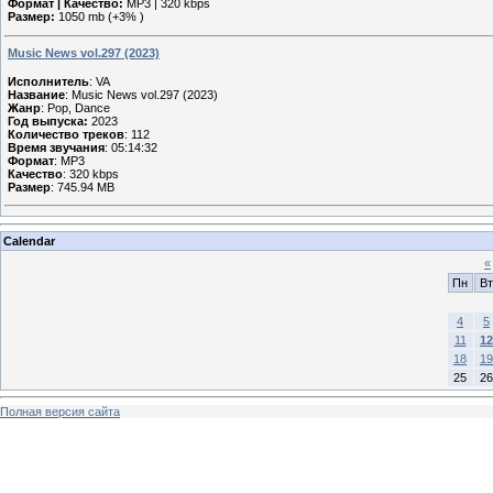
Формат | Качество:
MP3 | 320 kbps
Размер:
1050 mb (+3% )
Music News vol.297 (2023)
Исполнитель
: VA
Название
: Music News vol.297 (2023)
Жанр
: Pop, Dance
Год выпуска:
2023
Количество треков
: 112
Время звучания
: 05:14:32
Формат
: MP3
Качество
: 320 kbps
Размер
: 745.94 MB
Calendar
«
Пн
Вт
4
5
11
12
18
19
25
26
Полная версия сайта