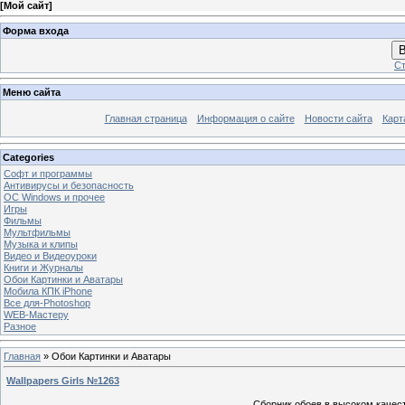
[
Мой сайт
]
Форма входа
В
Ст
Меню сайта
Главная страница
Информация о сайте
Новости сайта
Карт
Categories
Софт и программы
Антивирусы и безопасность
OC Windows и прочее
Игры
Фильмы
Мультфильмы
Музыка и клипы
Видео и Видеоуроки
Книги и Журналы
Обои Картинки и Аватары
Мобила КПК iPhone
Все для-Photoshop
WEB-Мастеру
Разное
Главная
»
Обои Картинки и Аватары
Wallpapers Girls №1263
Сборник обоев в высоком качест