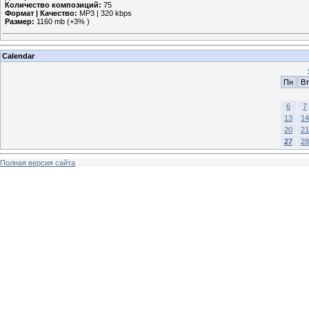
Количество композиций:
75
Формат | Качество:
MP3 | 320 kbps
Размер:
1160 mb (+3% )
Calendar
Пн
Вт
6
7
13
14
20
21
27
28
Полная версия сайта