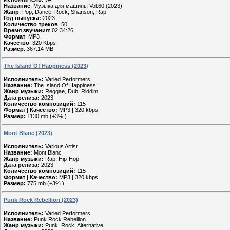
Название
: Музыка для машины Vol.60 (2023)
Жанр
: Pop, Dance, Rock, Shanson, Rap
Год выпуска:
2023
Количество треков
: 50
Время звучания
: 02:34:26
Формат
: MP3
Качество
: 320 Kbps
Размер
: 367.14 MB
The Island Of Happiness (2023)
Исполнитель:
Varied Performers
Название:
The Island Of Happiness
Жанр музыки:
Reggae, Dub, Riddim
Дата релиза:
2023
Количество композиций:
115
Формат | Качество:
MP3 | 320 kbps
Размер:
1130 mb (+3% )
Mont Blanc (2023)
Исполнитель:
Various Artist
Название:
Mont Blanc
Жанр музыки:
Rap, Hip-Hop
Дата релиза:
2023
Количество композиций:
115
Формат | Качество:
MP3 | 320 kbps
Размер:
775 mb (+3% )
Punk Rock Rebellion (2023)
Исполнитель:
Varied Performers
Название:
Punk Rock Rebellion
Жанр музыки:
Punk, Rock, Alternative