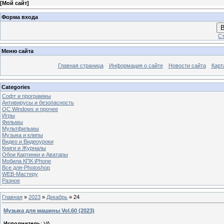
[
Мой сайт
]
Форма входа
В
Ст
Меню сайта
Главная страница
Информация о сайте
Новости сайта
Карт
Categories
Софт и программы
Антивирусы и безопасность
OC Windows и прочее
Игры
Фильмы
Мультфильмы
Музыка и клипы
Видео и Видеоуроки
Книги и Журналы
Обои Картинки и Аватары
Мобила КПК iPhone
Все для-Photoshop
WEB-Мастеру
Разное
Главная
»
2023
»
Декабрь
»
24
Музыка для машины Vol.60 (2023)
Исполнитель
: VA