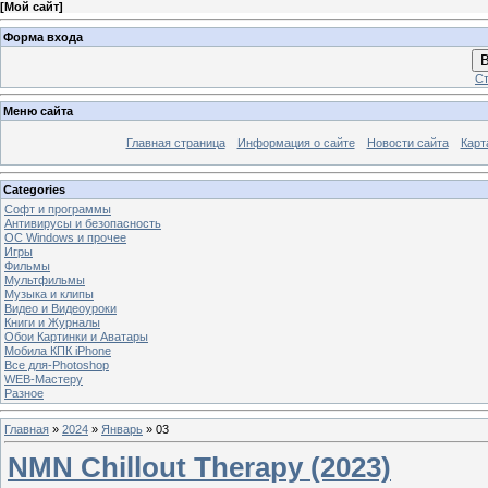
[
Мой сайт
]
Форма входа
В
Ст
Меню сайта
Главная страница
Информация о сайте
Новости сайта
Карт
Categories
Софт и программы
Антивирусы и безопасность
OC Windows и прочее
Игры
Фильмы
Мультфильмы
Музыка и клипы
Видео и Видеоуроки
Книги и Журналы
Обои Картинки и Аватары
Мобила КПК iPhone
Все для-Photoshop
WEB-Мастеру
Разное
Главная
»
2024
»
Январь
»
03
NMN Chillout Therapy (2023)