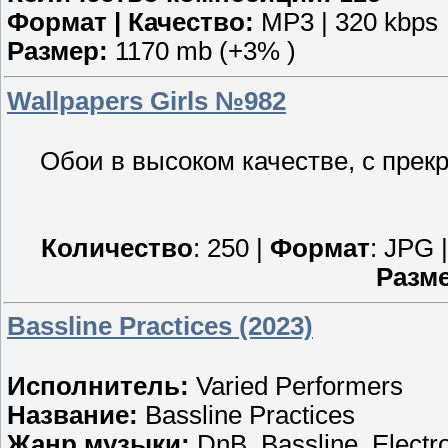
Формат | Качество:
MP3 | 320 kbps
Размер:
1170 mb (+3% )
Wallpapers Girls №982
Обои в высоком качестве, с пре
Количество
: 250 |
Формат
: JPG 
Разм
Bassline Practices (2023)
Исполнитель:
Varied Performers
Название:
Bassline Practices
Жанр музыки:
DnB, Bassline, Electr