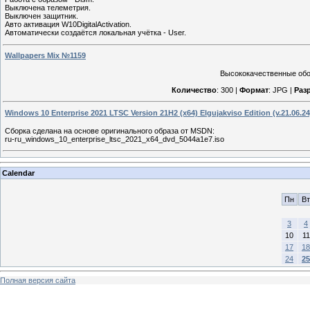
Выключена телеметрия.
Выключен защитник.
Авто активация W10DigitalActivation.
Автоматически создаётся локальная учётка - User.
Wallpapers Mix №1159
Высококачественные обои
Количество
: 300 |
Формат
: JPG |
Раз
Windows 10 Enterprise 2021 LTSC Version 21H2 (x64) Elgujakviso Edition (v.21.06.24
Сборка сделана на основе оригинального образа от MSDN:
ru-ru_windows_10_enterprise_ltsc_2021_x64_dvd_5044a1e7.iso
Calendar
Пн
Вт
3
4
10
11
17
18
24
25
Полная версия сайта