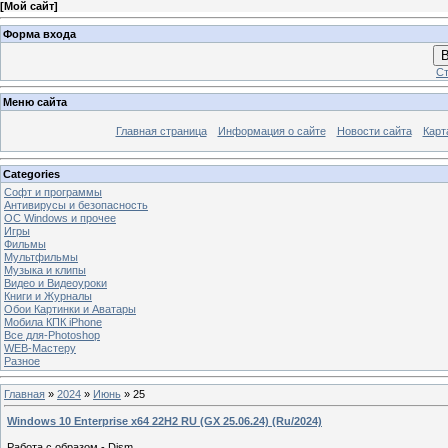
[
Мой сайт
]
Форма входа
В
Ст
Меню сайта
Главная страница
Информация о сайте
Новости сайта
Карт
Categories
Софт и программы
Антивирусы и безопасность
OC Windows и прочее
Игры
Фильмы
Мультфильмы
Музыка и клипы
Видео и Видеоуроки
Книги и Журналы
Обои Картинки и Аватары
Мобила КПК iPhone
Все для-Photoshop
WEB-Мастеру
Разное
Главная
»
2024
»
Июнь
»
25
Windows 10 Enterprise x64 22H2 RU (GX 25.06.24) (Ru/2024)
Работа с образом - Dism.