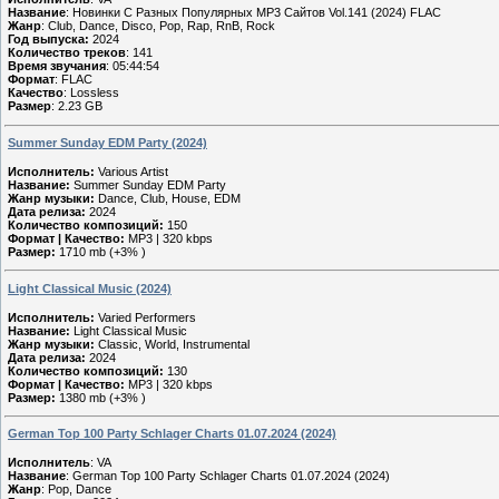
Название
: Новинки С Разных Популярных MP3 Сайтов Vol.141 (2024) FLAC
Жанр
: Club, Dance, Disco, Pop, Rap, RnB, Rock
Год выпуска:
2024
Количество треков
: 141
Время звучания
: 05:44:54
Формат
: FLAC
Качество
: Lossless
Размер
: 2.23 GB
Summer Sunday EDM Party (2024)
Исполнитель:
Various Artist
Название:
Summer Sunday EDM Party
Жанр музыки:
Dance, Club, House, EDM
Дата релиза:
2024
Количество композиций:
150
Формат | Качество:
MP3 | 320 kbps
Размер:
1710 mb (+3% )
Light Classical Music (2024)
Исполнитель:
Varied Performers
Название:
Light Classical Music
Жанр музыки:
Classic, World, Instrumental
Дата релиза:
2024
Количество композиций:
130
Формат | Качество:
MP3 | 320 kbps
Размер:
1380 mb (+3% )
German Top 100 Party Schlager Charts 01.07.2024 (2024)
Исполнитель
: VA
Название
: German Top 100 Party Schlager Charts 01.07.2024 (2024)
Жанр
: Pop, Dance