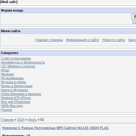
[
Мой сайт
]
Форма входа
В
Ст
Меню сайта
Главная страница
Информация о сайте
Новости сайта
Карт
Categories
Софт и программы
Антивирусы и безопасность
OC Windows и прочее
Игры
Фильмы
Мультфильмы
Музыка и клипы
Видео и Видеоуроки
Книги и Журналы
Обои Картинки и Аватары
Мобила КПК iPhone
Все для-Photoshop
WEB-Мастеру
Разное
Главная
»
2024
»
Июль
»
01
Новинки С Разных Популярных MP3 Сайтов Vol.141 (2024) FLAC
Исполнитель
: VA