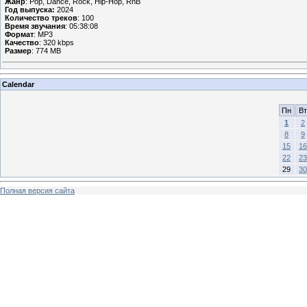
Жанр
: Pop, Dance, Rock, Hip-Hop, RnB
Год выпуска:
2024
Количество треков
: 100
Время звучания
: 05:38:08
Формат
: MP3
Качество
: 320 kbps
Размер
: 774 MB
Calendar
Пн
Вт
1
2
8
9
15
16
22
23
29
30
Полная версия сайта