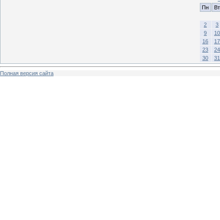
Пн
Вт
2
3
9
10
16
17
23
24
30
31
Полная версия сайта