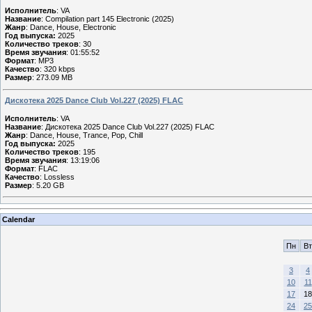
Исполнитель
: VA
Название
: Compilation part 145 Electronic (2025)
Жанр
: Dance, House, Electronic
Год выпуска:
2025
Количество треков
: 30
Время звучания
: 01:55:52
Формат
: MP3
Качество
: 320 kbps
Размер
: 273.09 MB
Дискотека 2025 Dance Club Vol.227 (2025) FLAC
Исполнитель
: VA
Название
: Дискотека 2025 Dance Club Vol.227 (2025) FLAC
Жанр
: Dance, House, Trance, Pop, Chill
Год выпуска:
2025
Количество треков
: 195
Время звучания
: 13:19:06
Формат
: FLAC
Качество
: Lossless
Размер
: 5.20 GB
Calendar
Пн
Вт
3
4
10
11
17
18
24
25