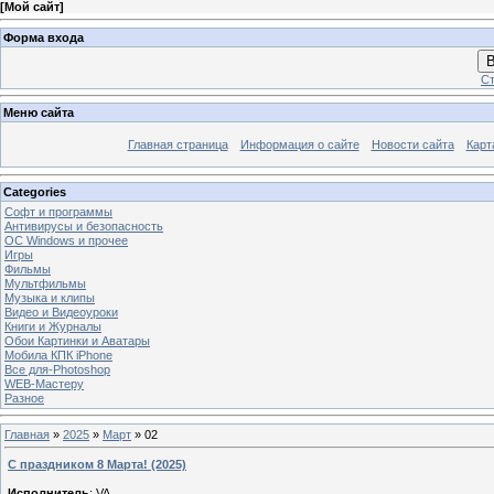
[
Мой сайт
]
Форма входа
В
Ст
Меню сайта
Главная страница
Информация о сайте
Новости сайта
Карт
Categories
Софт и программы
Антивирусы и безопасность
OC Windows и прочее
Игры
Фильмы
Мультфильмы
Музыка и клипы
Видео и Видеоуроки
Книги и Журналы
Обои Картинки и Аватары
Мобила КПК iPhone
Все для-Photoshop
WEB-Мастеру
Разное
Главная
»
2025
»
Март
»
02
С праздником 8 Марта! (2025)
Исполнитель
: VA