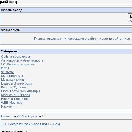
[
Мой сайт
]
Форма входа
В
Ст
Меню сайта
Главная страница
Информация о сайте
Новости сайта
Карт
Categories
Софт и программы
Антивирусы и безопасность
OC Windows и прочее
Игры
Фильмы
Мультфильмы
Музыка и клипы
Видео и Видеоуроки
Книги и Журналы
Обои Картинки и Аватары
Мобила КПК iPhone
Все для-Photoshop
WEB-Мастеру
Разное
Главная
»
2025
»
Апрель
»
13
100 Greatest Rock Songs vol.1 (2025)
Исполнитель
: VA