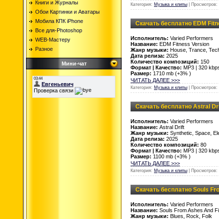
Книги и Журналы
Категория:
Музыка и клипы
| Просмотров: 
Обои Картинки и Аватары
Мобила КПК iPhone
Скачать бесплатно EDM Fitne
Все для-Photoshop
Исполнитель:
Varied Performers
WEB-Мастеру
Название:
EDM Fitness Version
Разное
Жанр музыки:
House, Trance, Tech
Дата релиза:
2025
Количество композиций:
150
Мини-чат
Формат | Качество:
MP3 | 320 kbp
Размер:
1710 mb (+3% )
ЧИТАТЬ ДАЛЕЕ >>>
Категория:
Музыка и клипы
| Просмотров: 
Скачать бесплатно Astral Dri
Исполнитель:
Varied Performers
Название:
Astral Drift
Жанр музыки:
Synthetic, Space, El
Дата релиза:
2025
Количество композиций:
80
Формат | Качество:
MP3 | 320 kbp
Размер:
1100 mb (+3% )
ЧИТАТЬ ДАЛЕЕ >>>
Категория:
Музыка и клипы
| Просмотров: 
Скачать бесплатно Souls Fro
Исполнитель:
Varied Performers
Название:
Souls From Ashes And Fi
Жанр музыки:
Blues, Rock, Folk