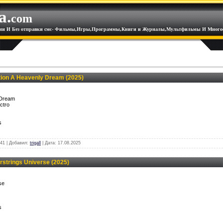
a.
com
ации И Без отправки смс- Фильмы,Игры,Программы,Книги и Журналы,Мультфильмы И Многое
tion A Heavenly Dream (2025)
 Dream
ectro
s
41 | Добавил:
trigall
| Дата:
17.08.2025
strings Universe (2025)
se
s