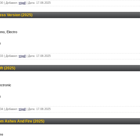
30 | Добавил:
trigall
| Дата:
17.08.2025
ss Version (2025)
no, Electro
s
33 | Добавил:
trigall
| Дата:
17.08.2025
ft (2025)
ectronic
s
34 | Добавил:
trigall
| Дата:
17.08.2025
m Ashes And Fire (2025)
re