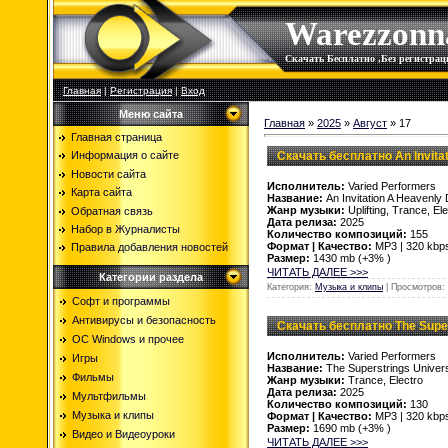
Warezzonn
Скачать Бесплатно ,Без регистр
Главная
|
Регистрация
|
Вход
Меню сайта
Главная
»
2025
»
Август
»
17
Главная страница
Скачать бесплатно An Invita
Информация о сайте
Новости сайта
Исполнитель:
Varied Performers
Карта сайта
Название:
An Invitation A Heavenly
Жанр музыки:
Uplifting, Trance, El
Обратная связь
Дата релиза:
2025
Набор в Журналисты
Количество композиций:
155
Формат | Качество:
MP3 | 320 kbp
Правила добавления новостей
Размер:
1430 mb (+3% )
ЧИТАТЬ ДАЛЕЕ >>>
Категории раздела
Категория:
Музыка и клипы
| Просмотров: 
Софт и программы
Антивирусы и безопасность
Скачать бесплатно The Super
OC Windows и прочее
Исполнитель:
Varied Performers
Игры
Название:
The Superstrings Univer
Фильмы
Жанр музыки:
Trance, Electro
Дата релиза:
2025
Мультфильмы
Количество композиций:
130
Музыка и клипы
Формат | Качество:
MP3 | 320 kbp
Размер:
1690 mb (+3% )
Видео и Видеоуроки
ЧИТАТЬ ДАЛЕЕ >>>