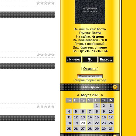
Вы вошли как:
Гость
Группа:
Гости
На сайте:
-й день
Вы пользователь №
0
Личных сообщений:
Ваш браузер:
chrome
Ваш Ip:
216.73.216.164
[
Открыть
]
Войти через uID
Старая форма входа
Календарь
«
Август 2025
»
Пн
Вт
Ср
Чт
Пт
Сб
Вс
1
2
3
4
5
6
7
8
9
10
11
12
13
14
15
16
17
18
19
20
21
22
23
24
25
26
27
28
29
30
31