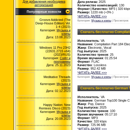
Для добавления необходима
Дата релиза:
2025
авторизация
Количество композиций:
130
Формат | Качество:
MP3 | 320 kbp
Популярные новости
Размер:
1220 mb (+3% )
ЧИТАТЬ ДАЛЕЕ >>>
Groove Addicted (The
Категория:
Музыка и клипы
| Просмотров: 
Deep-House Edition) Vol.
1-4 (2023)
Категория:
Музыка и
Скачать бесплатно Compilatio
клипы
Дата: 13.08.2023
Исполнитель
: VA
Название
: Compilation Part 184 Ele
Windows 11 Pro 23H2
Жанр
: Electronic, Vocal
(22631.2715 x64)
Год выпуска:
2025
(2023/RUS)
Количество треков
: 25
Категория:
Софт и
Время звучания
: 01:25:54
программы
Формат
: FLAC
Дата: 25.11.2023
Качество
: Lossless
Размер
: 952.42 MB
ЧИТАТЬ ДАЛЕЕ >>>
Meditative Threads
Категория:
Музыка и клипы
| Просмотров: 
(2023)
Категория:
Музыка и
клипы
Скачать бесплатно German To
Дата: 02.12.2023
Исполнитель
: VA
Название
: German Top100 Single C
Жанр
: Pop, Dance
Happy Nation: New
Год выпуска:
2025
Remixes Disco (2023)
Количество треков
: 100
Категория:
Музыка и
Время звучания
: 05:17:10
клипы
Формат
: MP3
Дата: 20.09.2023
Качество
: 320 kbps
Размер
: 725.96 MB
ЧИТАТЬ ДАЛЕЕ >>>