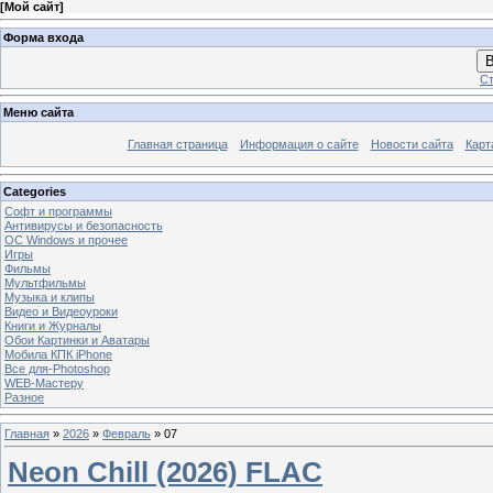
[
Мой сайт
]
Форма входа
В
Ст
Меню сайта
Главная страница
Информация о сайте
Новости сайта
Карт
Categories
Софт и программы
Антивирусы и безопасность
OC Windows и прочее
Игры
Фильмы
Мультфильмы
Музыка и клипы
Видео и Видеоуроки
Книги и Журналы
Обои Картинки и Аватары
Мобила КПК iPhone
Все для-Photoshop
WEB-Мастеру
Разное
Главная
»
2026
»
Февраль
»
07
Neon Chill (2026) FLAC