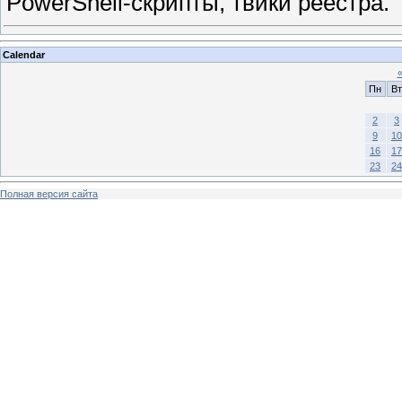
PowerShell-скрипты, твики реестра.
Calendar
Пн
Вт
2
3
9
10
16
17
23
24
Полная версия сайта