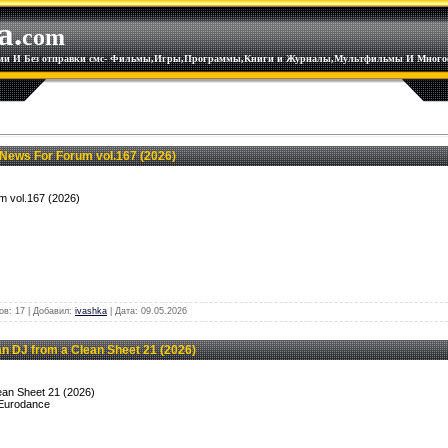
a.
com
ации И Без отправки смс- Фильмы,Игры,Программы,Книги и Журналы,Мультфильмы И Многое
News For Forum vol.167 (2026)
m vol.167 (2026)
ов: 17 | Добавил:
ivashka
| Дата:
09.05.2026
 DJ from a Clean Sheet 21 (2026)
ean Sheet 21 (2026)
 Eurodance