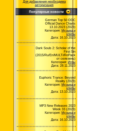
Для добавления необходима
авторизация
Популярные новости
German Top 50 ODC
Official Dance Charts
13.10.2023 (2023)
Категория:
Музыка и
клипы
Дата: 16.10.2023
Dark Souls 2: Scholar of the
First Sin
(2015/Ru/En/MULTi/RePack
от селезень)
Категория:
Игры
Дата: 28.11.2023
Euphoric Trance: Beyond
Reality (2023)
Категория:
Музыка и
клипы
Дата: 13.10.2023
MP3 New Releases 2023
Week 33 (2023)
Категория:
Музыка и
клипы
Дата: 16.10.2023