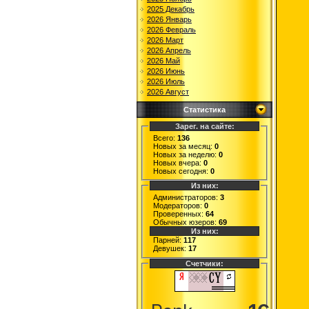
2025 Декабрь
2026 Январь
2026 Февраль
2026 Март
2026 Апрель
2026 Май
2026 Июнь
2026 Июль
2026 Август
Статистика
Зарег. на сайте:
Всего:
136
Новых за месяц:
0
Новых за неделю:
0
Новых вчера:
0
Новых сегодня:
0
Из них:
Администраторов:
3
Модераторов:
0
Проверенных:
64
Обычных юзеров:
69
Из них:
Парней:
117
Девушек:
17
Счетчики: