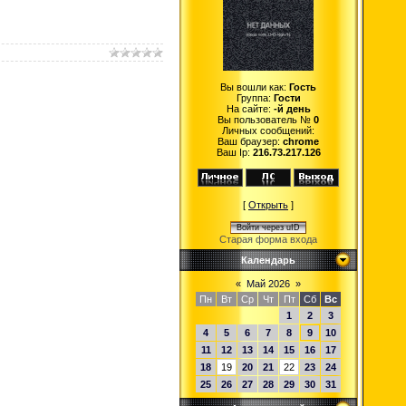
Вы вошли как:
Гость
Группа:
Гости
На сайте:
-й день
Вы пользователь №
0
Личных сообщений:
Ваш браузер:
chrome
Ваш Ip:
216.73.217.126
[
Открыть
]
Войти через uID
Старая форма входа
Календарь
«
Май 2026
»
Пн
Вт
Ср
Чт
Пт
Сб
Вс
1
2
3
4
5
6
7
8
9
10
11
12
13
14
15
16
17
18
19
20
21
22
23
24
25
26
27
28
29
30
31