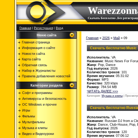
Warezzonn
Скачать Бесплатно ,Без регистр
Главная
|
Регистрация
|
Вход
Меню сайта
Главная
»
2026
»
Май
»
09
Главная страница
Скачать бесплатно Music 
Информация о сайте
Новости сайта
Исполнитель
: VA
Карта сайта
Название
: Music News For Foru
Жанр
: Pop, Dance
Обратная связь
Год выпуска:
2026
Набор в Журналисты
Количество треков
: 101
Время звучания
: 05:31:02
Правила добавления новостей
Формат
: MP3
Качество
: 320 kbps
Категории раздела
Размер
: 784.54 MB
ЧИТАТЬ ДАЛЕЕ >>>
Софт и программы
Категория:
Музыка и клипы
| Просмотр
Антивирусы и безопасность
OC Windows и прочее
Скачать бесплатно Russian
Игры
Фильмы
Исполнитель
: VA
Название
: Russian DJ from a Cl
Мультфильмы
Жанр
: Dance, Club-House, Pop,
Музыка и клипы
Год выпуска:
2026
Количество треков
: 120
Видео и Видеоуроки
Время звучания
: 07:06:12