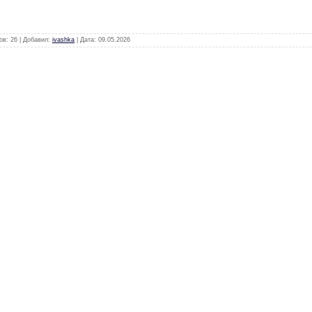
ов: 26 | Добавил:
ivashka
| Дата:
09.05.2026