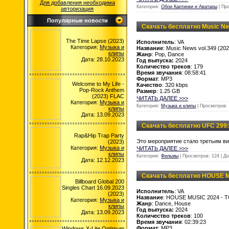
Для добавления необходима
Категория:
Обои Картинки и Аватары
| Пр
авторизация
Популярные новости
Скачать бесплатно Music New
The Time Lapse (2023)
Исполнитель
: VA
Категория:
Музыка и
Название
: Music News vol.349 (202
клипы
Жанр
: Pop, Dance
Дата: 28.10.2023
Год выпуска:
2024
Количество треков
: 179
Время звучания
: 08:58:41
Формат
: MP3
Welcome to My Life -
Качество
: 320 kbps
Pop-Rock Anthem
Размер
: 1.25 GB
(2023) FLAC
ЧИТАТЬ ДАЛЕЕ >>>
Категория:
Музыка и
Категория:
Музыка и клипы
| Просмотров: 
клипы
Дата: 13.09.2023
Скачать бесплатно UFC 299: 
Rap&Hip Trap Party
Это мероприятие стало третьим в
(2023)
Категория:
Музыка и
ЧИТАТЬ ДАЛЕЕ >>>
клипы
Категория:
Фильмы
| Просмотров: 124 | Д
Дата: 12.12.2023
Скачать бесплатно HOUSE M
Billboard Global 200
Singles Chart 16.09.2023
Исполнитель
: VA
(2023)
Название
: HOUSE MUSIC 2024 - T
Категория:
Музыка и
Жанр
: Dance, House
клипы
Год выпуска:
2024
Дата: 13.09.2023
Количество треков
: 100
Время звучания
: 02:39:23
Формат
: MP3
Windows X-Lite Optimum