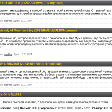
A Curious Tale (2024/Ru/En/MULTI/Лицензия)
элементами крафтинга, в которой смекалка порой важнее грубой силы. Отправляйтесь
 ингредиенты для зелий и преодолевайте препятствия и сложные головоломки по пути.
вил:
ivashka
| Дата:
10.03.2024
Melody of Moominvalley (2024/Ru/En/MULTI/Лицензия)
приключение, которое перенесет вас в зачарованный мир Муми-долины, где вы вмест
ию. На некоторое время вы станете меленьким очаровательным вандалом, который до
сстановить первозданную красоту местной природы и снести все архитектурные уродс
е.
вил:
ivashka
| Дата:
10.03.2024
s Renovator (2024/Ru/En/MULTI/Лицензия)
ьный симулятор, посвященный реставрации знаковых культурных сооружений Франц
ам предстоит ощутить это на себе. Выберите один из культовых памятников архитекту
оцессии человека, ведь именно от ваших действий и решений будет зависеть финальны
вил:
ivashka
| Дата:
10.03.2024
rs Girls №1021
Обои в высоком качестве, с прекрасными девушками для вашего рабочего стола.
личество
: 500 |
Формат
: JPG |
Разрешение
: 1920 x 1080 - 8688 x 5792 |
Размер
: 437.0