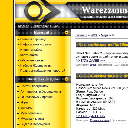
Warezzonn
Скачать Бесплатно ,Без регистр
Главная
|
Регистрация
|
Вход
Меню сайта
Главная
»
2024
»
Март
»
10
Главная страница
Скачать бесплатно Thief Sim
Информация о сайте
Новости сайта
Thief Simulator 2
– воровской симу
Карта сайта
лучшим вором и грабителем в од
Обратная связь
ЧИТАТЬ ДАЛЕЕ >>>
Категория:
Игры
| Просмотров: 123 | Доба
Набор в Журналисты
Правила добавления новостей
Скачать бесплатно Music New
Категории раздела
Исполнитель
: VA
Софт и программы
Название
: Music News vol.350 (202
Жанр
: Pop, Dance
Антивирусы и безопасность
Год выпуска:
2024
OC Windows и прочее
Количество треков
: 193
Время звучания
: 09:22:04
Игры
Формат
: MP3
Фильмы
Качество
: 320 kbps
Размер
: 1.30 GB
Мультфильмы
ЧИТАТЬ ДАЛЕЕ >>>
Музыка и клипы
Категория:
Музыка и клипы
| Просмотров: 
Видео и Видеоуроки