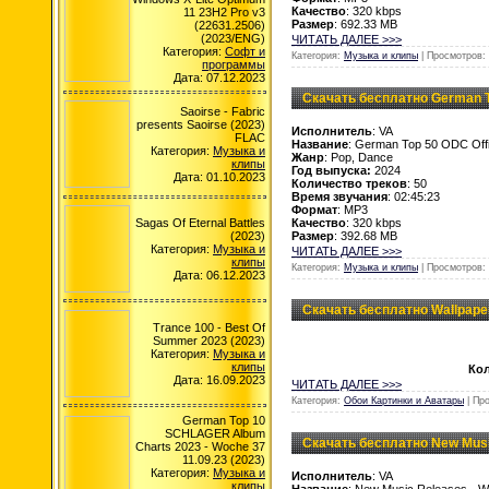
Качество
: 320 kbps
11 23H2 Pro v3
Размер
: 692.33 MB
(22631.2506)
(2023/ENG)
ЧИТАТЬ ДАЛЕЕ >>>
Категория:
Софт и
Категория:
Музыка и клипы
| Просмотров: 
программы
Дата: 07.12.2023
Скачать бесплатно German To
Saoirse - Fabric
presents Saoirse (2023)
Исполнитель
: VA
FLAC
Название
: German Top 50 ODC Offi
Категория:
Музыка и
Жанр
: Pop, Dance
клипы
Год выпуска:
2024
Дата: 01.10.2023
Количество треков
: 50
Время звучания
: 02:45:23
Формат
: MP3
Качество
: 320 kbps
Sagas Of Eternal Battles
Размер
: 392.68 MB
(2023)
Категория:
Музыка и
ЧИТАТЬ ДАЛЕЕ >>>
клипы
Категория:
Музыка и клипы
| Просмотров: 
Дата: 06.12.2023
Скачать бесплатно Wallpape
Trance 100 - Best Of
Summer 2023 (2023)
Категория:
Музыка и
клипы
Ко
Дата: 16.09.2023
ЧИТАТЬ ДАЛЕЕ >>>
Категория:
Обои Картинки и Аватары
| Пр
German Top 10
SCHLAGER Album
Скачать бесплатно New Musi
Charts 2023 - Woche 37
11.09.23 (2023)
Категория:
Музыка и
Исполнитель
: VA
клипы
Название
: New Music Releases - 