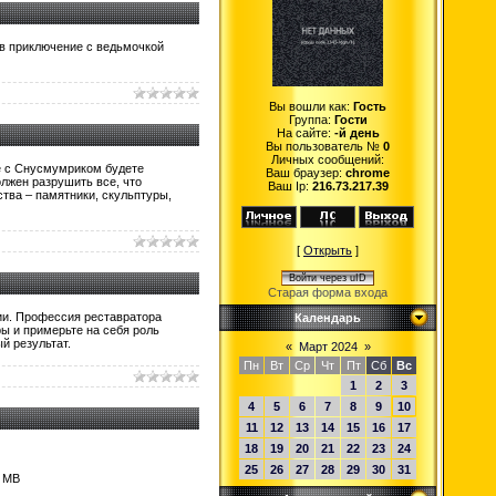
 в приключение с ведьмочкой
Вы вошли как:
Гость
Группа:
Гости
На сайте:
-й день
Вы пользователь №
0
Личных сообщений:
е с Снусмумриком будете
Ваш браузер:
chrome
лжен разрушить все, что
Ваш Ip:
216.73.217.39
тва – памятники, скульптуры,
[
Открыть
]
Войти через uID
Старая форма входа
ии. Профессия реставратора
Календарь
ры и примерьте на себя роль
й результат.
«
Март 2024
»
Пн
Вт
Ср
Чт
Пт
Сб
Вс
1
2
3
4
5
6
7
8
9
10
11
12
13
14
15
16
17
18
19
20
21
22
23
24
25
26
27
28
29
30
31
8 MB