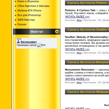
Книги и Журналы
Скачать бесплатно Potions: 
Обои Картинки и Аватары
Potions: A Curious Tale
— игра с 
Мобила КПК iPhone
Луной. Изучайте земли, собирайте
Все для-Photoshop
ЧИТАТЬ ДАЛЕЕ >>>
WEB-Мастеру
Категория:
Игры
| Просмотров: 120 | Доба
Разное
Скачать бесплатно Snufkin: 
Мини-чат
Snufkin: Melody of Moominvalley
восстанавливать природную идилл
понастроил человек. Вы должны во
различные аттракционы и так дале
ЧИТАТЬ ДАЛЕЕ >>>
Категория:
Игры
| Просмотров: 116 | Доба
Скачать бесплатно Monument
Monuments Renovator
— оригинал
крайне сложна и ответственна, а в
самого ответственного во всей пр
ЧИТАТЬ ДАЛЕЕ >>>
Категория:
Игры
| Просмотров: 125 | Доба
Скачать бесплатно Wallpape
Ко
ЧИТАТЬ ДАЛЕЕ >>>