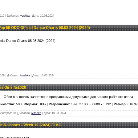
119 | Добавил:
ivashka
| Дата:
10.03.2024
p 50 ODC Official Dance Charts 08.03.2024 (2024)
cial Dance Charts 08.03.2024 (2024)
108 | Добавил:
ivashka
| Дата:
10.03.2024
rs Girls №1020
Обои в высоком качестве, с прекрасными девушками для вашего рабочего стола.
личество
: 500 |
Формат
: JPG |
Разрешение
: 1920 x 1080 - 8688 x 5792 |
Размер
: 816.9
осмотров: 98 | Добавил:
ivashka
| Дата:
10.03.2024
c Releases - Week 10 (2024) FLAC
Week 10 (2024) FLAC