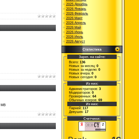
2025 Декабрь
2026 Январь
2026 Февраль
2026 Март
2026 Апрель
2026 Май
2026 Июнь
2026 Июль
2026 Август
Статистика
Зарег. на сайте:
Всего:
136
Новых за месяц:
0
Новых за неделю:
0
Новых вчера:
0
Новых сегодня:
0
Из них:
Администраторов:
3
Модераторов:
0
Проверенных:
64
Обычных юзеров:
69
Из них:
7 MB
Парней:
117
Девушек:
17
Счетчики: