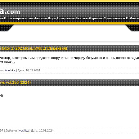
a.
com
ации И Без отправки смс- Фильмы,Игры,Программы,Книги и Журналы,Мультфильмы И Многое
ulator 2 (2023/Ru/En/MULTI/Лицензия)
лятор, в котором вам придется погрузиться в череду безумных и очень сложных зада
ном лице…
вил:
ivashka
| Дата:
10.03.2024
s vol.350 (2024)
4)
97 | Добавил:
ivashka
| Дата:
10.03.2024