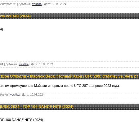
осмотров: 92 | Добавил:
ivashka
| Дата:
10.03.2024
s vol.349 (2024)
4)
94 | Добавил:
ivashka
| Дата:
10.03.2024
Шон О’Мэлли – Марлон Вера / Полный Кард / UFC 299: O’Malley vs. Vera 2 / 
изитом промоушена в Майами и первым после UFC 287 в апреле 2023 года.
обавил:
ivashka
| Дата:
10.03.2024
USIC 2024 - TOP 100 DANCE HITS (2024)
OP 100 DANCE HITS (2024)