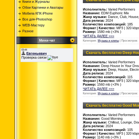
Книги и Журналы
Обои Картинки и Аватары
Исполнитель:
Varied Performers
Название:
EDM Euphoric Mix
Мобила КПК iPhone
Жанр музыки:
Dance, Club, House,
Все для-Photoshop
Дата релиза:
2024
Количество композиций:
185
WEB-Мастеру
Формат | Качество:
MP3 | 320 kbp
Разное
Размер:
1580 mb (+3% )
ЧИТАТЬ ДАЛЕЕ >>>
Мини-чат
Категория:
Музыка и клипы
| Просмотров: 
Скачать бесплатно Deep Hou
Исполнитель:
Varied Performers
Название:
Deep House In Your Dr
Жанр музыки:
Deep, House, Electr
Дата релиза:
2024
Количество композиций:
115
Формат | Качество:
MP3 | 320 kbp
Размер:
1560 mb (+3% )
ЧИТАТЬ ДАЛЕЕ >>>
Категория:
Музыка и клипы
| Просмотров: 
Скачать бесплатно Good Mor
Исполнитель:
Varied Performers
Название:
Good Morning
Жанр музыки:
Chillout, Lounge, D
Дата релиза:
2024
Количество композиций:
105
Формат | Качество:
MP3 | 320 kbp
Размер:
1140 mb (+3% )