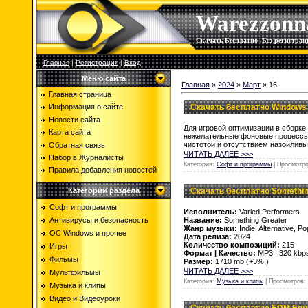
Warezzonn
Скачать Бесплатно ,Без регистр
Главная
|
Регистрация
|
Вход
Меню сайта
Главная
»
2024
»
Март
»
16
Главная страница
Скачать бесплатно Windows 1
Информация о сайте
Новости сайта
Для игровой оптимизации в сборк
Карта сайта
нежелательные фоновые процессы,
чистотой и отсутствием назойлив
Обратная связь
ЧИТАТЬ ДАЛЕЕ >>>
Набор в Журналисты
Категория:
Софт и программы
| Просмотро
Правила добавления новостей
Скачать бесплатно Something
Категории раздела
Софт и программы
Исполнитель:
Varied Performers
Название:
Something Greater
Антивирусы и безопасность
Жанр музыки:
Indie, Alternative, P
OC Windows и прочее
Дата релиза:
2024
Количество композиций:
215
Игры
Формат | Качество:
MP3 | 320 kbp
Фильмы
Размер:
1710 mb (+3% )
ЧИТАТЬ ДАЛЕЕ >>>
Мультфильмы
Категория:
Музыка и клипы
| Просмотров: 
Музыка и клипы
Видео и Видеоуроки
Скачать бесплатно EDM Euph