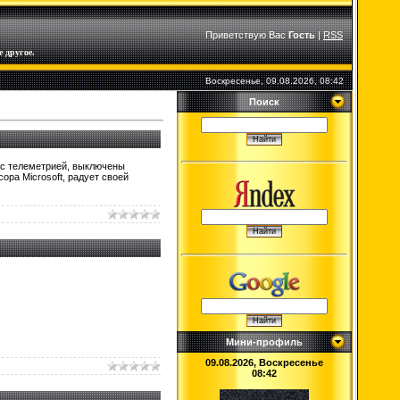
Приветствую Вас
Гость
|
RSS
 другое.
Воскресенье, 09.08.2026, 08:42
Поиск
 с телеметрией, выключены
ра Microsoft, радует своей
Мини-профиль
09.08.2026, Воскресенье
08:42