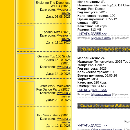
Исполнитель
: VA
Exploring The Deepness
Название
: German Top100 DJ Chart
Vol.1-4 (2023)
Жанр
: Pop, Dance
Категория:
Музыка и
Год выпуска:
2025
клипы
Количество треков
: 100
Дата: 03.08.2023
Время звучания
: 05:55:12
Формат
: MP3
Качество
: 320 kbps
Размер
: 813 MB
Epochal Riffs (2023)
ЧИТАТЬ ДАЛЕЕ >>>
Категория:
Музыка и
Категория:
Музыка и клипы
| Просмотров: 
клипы
Дата: 11.12.2023
Скачать бесплатно Tomorrowl
German Top 100 Single
Исполнитель
: VA
Charts 13.10.2023
Название
: Tomorrowland 2025 Top
(2023)
Жанр
: Pop, Dance
Категория:
Музыка и
Год выпуска:
2025
клипы
Количество треков
: 100
Дата: 14.10.2023
Время звучания
: 05:03:26
Формат
: MP3
Качество
: 320 kbps
After Work: Weekend
Размер
: 694.54 MB
Pop Dance Party (2023)
ЧИТАТЬ ДАЛЕЕ >>>
Категория:
Музыка и
Категория:
Музыка и клипы
| Просмотров: 
клипы
Дата: 20.10.2023
Скачать бесплатно Wallpape
1R Classic Rock (2023)
Категория:
Музыка и
Ко
клипы
ЧИТАТЬ ДАЛЕЕ >>>
Дата: 12.11.2023
Категория:
Обои Картинки и Аватары
| Пр