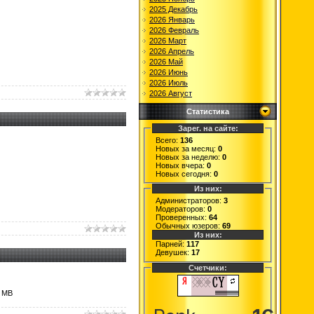
2025 Декабрь
2026 Январь
2026 Февраль
2026 Март
2026 Апрель
2026 Май
2026 Июнь
2026 Июль
2026 Август
Статистика
Зарег. на сайте:
Всего:
136
Новых за месяц:
0
Новых за неделю:
0
Новых вчера:
0
Новых сегодня:
0
Из них:
Администраторов:
3
Модераторов:
0
Проверенных:
64
Обычных юзеров:
69
Из них:
Парней:
117
Девушек:
17
Счетчики:
8 MB