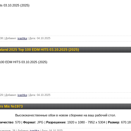
s 03.10.2025 (2025)
38 | Добавил:
ivashka
| Дата:
04.10.2025
and 2025 Top 100 EDM HITS 03.10.2025 (2025)
 100 EDM HITS 03.10.2025 (2025)
29 | Добавил:
ivashka
| Дата:
04.10.2025
rs Mix №1973
Высококачественные обои в новом сборнике на ваш рабочий стол.
личество
: 570 |
Формат
: JPG |
Разрешение
: 1920 x 1080 - 7952 x 5304 |
Размер
: 670.1
осмотров: 28 | Добавил:
ivashka
| Дата:
04.10.2025