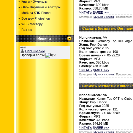
Формат
: MP3
Книги и Журналы
Качество
: 320 kbps
Обои Картинки и Аватары
Размер
: 858.78 MB
ЧИТАТЬ ДАЛЕЕ >>>
Мобила КПК iPhone
Категория:
Музыка и клипы
| Просмотров: 
Все для-Photoshop
WEB-Мастеру
Скачать бесплатно Germany T
Разное
Исполнитель
: VA
Мини-чат
Название
: Germany Top 100 Single
Жанр
: Pop, Dance
Год выпуска:
2025
Количество треков
: 100
Время звучания
: 05:22:28
Формат
: MP3
Качество
: 320 kbps
Размер
: 738.08 MB
ЧИТАТЬ ДАЛЕЕ >>>
Категория:
Музыка и клипы
| Просмотров: 
Скачать бесплатно Kontor Top
Исполнитель
: VA
Название
: Kontor Top Of The Clubs
Жанр
: Pop, Dance
Год выпуска:
2025
Количество треков
: 121
Время звучания
: 06:09:09
Формат
: MP3
Качество
: 320 kbps
Размер
: 844.93 MB
ЧИТАТЬ ДАЛЕЕ >>>
Категория:
Музыка и клипы
| Просмотров: 