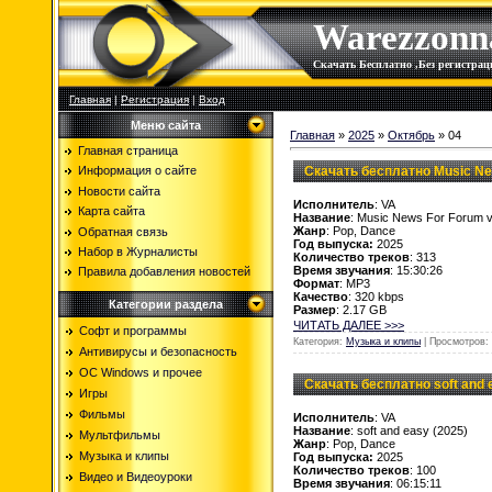
Warezzonn
Скачать Бесплатно ,Без регистр
Главная
|
Регистрация
|
Вход
Меню сайта
Главная
»
2025
»
Октябрь
»
04
Главная страница
Скачать бесплатно Music New
Информация о сайте
Новости сайта
Исполнитель
: VA
Карта сайта
Название
: Music News For Forum v
Жанр
: Pop, Dance
Обратная связь
Год выпуска:
2025
Набор в Журналисты
Количество треков
: 313
Время звучания
: 15:30:26
Правила добавления новостей
Формат
: MP3
Качество
: 320 kbps
Категории раздела
Размер
: 2.17 GB
ЧИТАТЬ ДАЛЕЕ >>>
Софт и программы
Категория:
Музыка и клипы
| Просмотров: 
Антивирусы и безопасность
OC Windows и прочее
Скачать бесплатно soft and 
Игры
Фильмы
Исполнитель
: VA
Название
: soft and easy (2025)
Мультфильмы
Жанр
: Pop, Dance
Музыка и клипы
Год выпуска:
2025
Количество треков
: 100
Видео и Видеоуроки
Время звучания
: 06:15:11