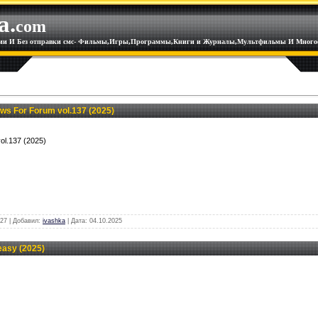
a.
com
ации И Без отправки смс- Фильмы,Игры,Программы,Книги и Журналы,Мультфильмы И Многое
s For Forum vol.137 (2025)
ol.137 (2025)
27 | Добавил:
ivashka
| Дата:
04.10.2025
easy (2025)