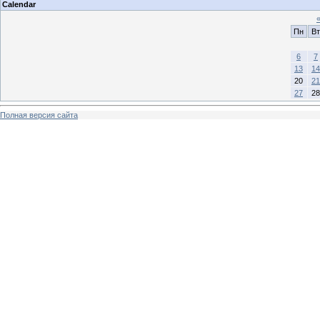
Calendar
Пн
Вт
6
7
13
14
20
21
27
28
Полная версия сайта