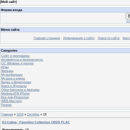
[
Мой сайт
]
Форма входа
В
Ст
Меню сайта
Главная страница
Информация о сайте
Новости сайта
Карт
Categories
Софт и программы
Антивирусы и безопасность
OC Windows и прочее
Игры
Фильмы
Мультфильмы
Музыка и клипы
Видео и Видеоуроки
Книги и Журналы
Обои Картинки и Аватары
Мобила КПК iPhone
Все для-Photoshop
WEB-Мастеру
Разное
Главная
»
2025
»
Октябрь
»
18
DJ Calma - Favorites Collection (2025) FLAC
Исполнитель
: VA