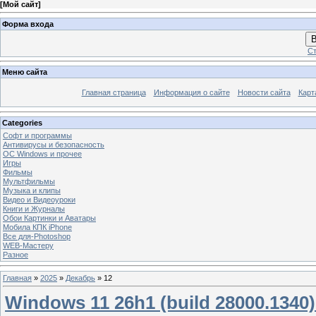
[
Мой сайт
]
Форма входа
В
Ст
Меню сайта
Главная страница
Информация о сайте
Новости сайта
Карт
Categories
Софт и программы
Антивирусы и безопасность
OC Windows и прочее
Игры
Фильмы
Мультфильмы
Музыка и клипы
Видео и Видеоуроки
Книги и Журналы
Обои Картинки и Аватары
Мобила КПК iPhone
Все для-Photoshop
WEB-Мастеру
Разное
Главная
»
2025
»
Декабрь
»
12
Windows 11 26h1 (build 28000.1340) 