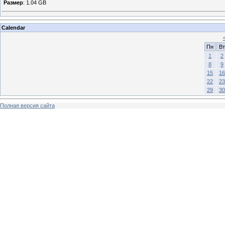
Размер
: 1.04 GB
Calendar
Пн
Вт
1
2
8
9
15
16
22
23
29
30
Полная версия сайта