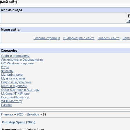
[
Мой сайт
]
Форма входа
В
Ст
Меню сайта
Главная страница
Информация о сайте
Новости сайта
Карт
Categories
Софт и программы
Антивирусы и безопасность
OC Windows и прочее
Игры
Фильмы
Мультфильмы
Музыка и клипы
Видео и Видеоуроки
Книги и Журналы
Обои Картинки и Аватары
Мобила КПК iPhone
Все для-Photoshop
WEB-Мастеру
Разное
Главная
»
2025
»
Декабрь
»
19
Dubstep Space (2025)
Исполнитель:
Various Artist