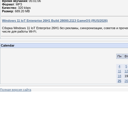
Время звучания
: 05:01:06
Формат
: MP3
Качество
: 320 kbps
Размер
: 689.20 MB
Windows 11 IoT Enterprise 26H1 Build 28000.2113 GameOS (RUS/2026)
Сборка Windows 11 IoT Enterprise 26H1 без рекламы, синхронизации, советов и проч
числе для работы Wi-Fi.
Calendar
Пн
Вт
4
5
11
12
18
19
25
26
Полная версия сайта