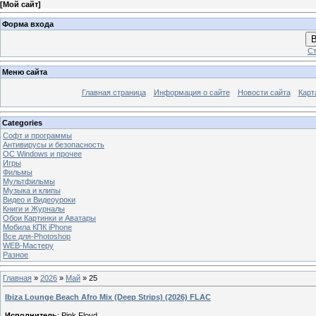
[
Мой сайт
]
Форма входа
В
Ст
Меню сайта
Главная страница
Информация о сайте
Новости сайта
Карт
Categories
Софт и программы
Антивирусы и безопасность
OC Windows и прочее
Игры
Фильмы
Мультфильмы
Музыка и клипы
Видео и Видеоуроки
Книги и Журналы
Обои Картинки и Аватары
Мобила КПК iPhone
Все для-Photoshop
WEB-Мастеру
Разное
Главная
»
2026
»
Май
»
25
Ibiza Lounge Beach Afro Mix (Deep Strips) (2026) FLAC
Исполнитель
: Pink Floyd