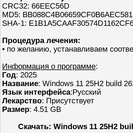
CRC32: 66EEC56D
MD5: BB088C4B06659CF0B6AEC581
SHA-1: E1B1A5CAAF30574D1162C
Процедура лечения:
• по желанию, устанавливаем соотв
Информация о программе
:
Год
: 2025
Название
: Windows 11 25H2 build 2
Язык интерфейса
:Русский
Лекарство
: Присутствует
Размер
: 4.51 GB
Скачать: Windows 11 25H2 bui