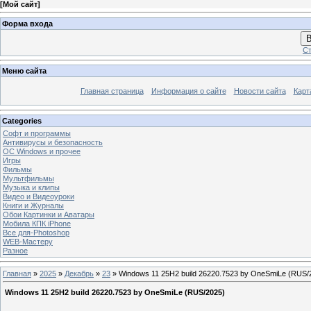
[
Мой сайт
]
Форма входа
В
Ст
Меню сайта
Главная страница
Информация о сайте
Новости сайта
Карт
Categories
Софт и программы
Антивирусы и безопасность
OC Windows и прочее
Игры
Фильмы
Мультфильмы
Музыка и клипы
Видео и Видеоуроки
Книги и Журналы
Обои Картинки и Аватары
Мобила КПК iPhone
Все для-Photoshop
WEB-Мастеру
Разное
Главная
»
2025
»
Декабрь
»
23
» Windows 11 25H2 build 26220.7523 by OneSmiLe (RUS/
Windows 11 25H2 build 26220.7523 by OneSmiLe (RUS/2025)