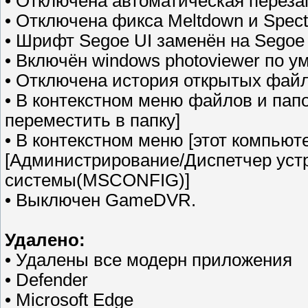
• Отключена автоматическая переза
• Отключена фикса Meltdown и Spect
• Шрифт Segoe UI заменён на Segoe
• Включён windows photoviewer по 
• Отключена история открытых файл
• В контекстном меню файлов и папо
переместить в папку]
• В контекстном меню [этот компьют
[Администрирование/Диспетчер устр
системы(MSCONFIG)]
• Выключен GameDVR.
Удалено:
• Удалены все модерн приложения
• Defender
• Microsoft Edge