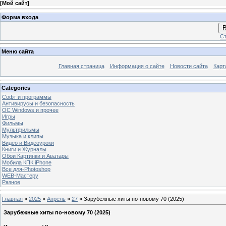
[
Мой сайт
]
Форма входа
В
Ст
Меню сайта
Главная страница
Информация о сайте
Новости сайта
Карт
Categories
Софт и программы
Антивирусы и безопасность
OC Windows и прочее
Игры
Фильмы
Мультфильмы
Музыка и клипы
Видео и Видеоуроки
Книги и Журналы
Обои Картинки и Аватары
Мобила КПК iPhone
Все для-Photoshop
WEB-Мастеру
Разное
Главная
»
2025
»
Апрель
»
27
» Зарубежные хиты по-новому 70 (2025)
Зарубежные хиты по-новому 70 (2025)