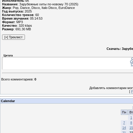
Исполнитель
:VA
Название
: Зарубежные хиты по-новому 70 (2025)
Жанр
: Pop, Dance, Disco, Italo Disco, EuroDance
Год выпуска:
2025
Количество треков
: 60
Время звучания
: 05:14:53
Формат
: MP3
Качество
: 320 kbps
Размер
: 691.30 MB
Скачать: Заруб
Цитата
С
Ск
С
Всего комментариев
:
0
Добавлять комментарии могу
[
Р
Calendar
Пн
Вт
1
7
8
14
15
21
22