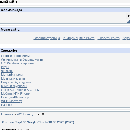
[
Мой сайт
]
Форма входа
В
Ст
Меню сайта
Главная страница
Информация о сайте
Новости сайта
Карт
Categories
Софт и программы
Антивирусы и безопасность
OC Windows и прочее
Игры
Фильмы
Мультфильмы
Музыка и клипы
Видео и Видеоуроки
Книги и Журналы
Обои Картинки и Аватары
Мобила КПК iPhone
Все для-Photoshop
WEB-Мастеру
Разное
Главная
»
2023
»
Август
»
19
German Top100 Single Charts 18.08.2023 (2023)
Исполнитель
: VA