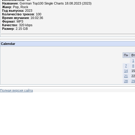
Название
: German Top100 Single Charts 18.08.2023 (2023)
Жанр
: Pop, Rock
Год выпуска:
2023
Количество треков
: 100
Время звучания
: 16:02:36
Формат
: MP3
Качество
: 320 kbps
Размер
: 2.15 GB
Calendar
Пн
Вт
1
7
8
14
15
21
22
28
29
Полная версия сайта