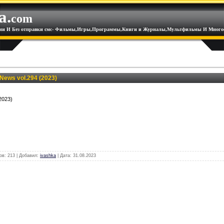
a.
com
ации И Без отправки смс- Фильмы,Игры,Программы,Книги и Журналы,Мультфильмы И Многое
News vol.294 (2023)
2023)
ов: 213 | Добавил:
ivashka
| Дата:
31.08.2023