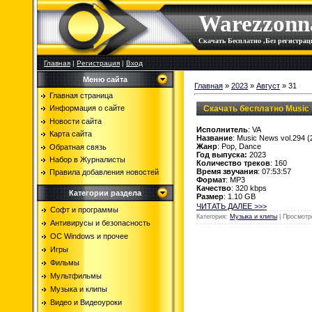
Warezzonn
Скачать Бесплатно ,Без регистр
Главная
|
Регистрация
|
Вход
Меню сайта
Главная
»
2023
»
Август
»
31
Главная страница
Скачать бесплатно Music 
Информация о сайте
Новости сайта
Исполнитель
: VA
Карта сайта
Название
: Music News vol.294 (
Жанр
: Pop, Dance
Обратная связь
Год выпуска:
2023
Набор в Журналисты
Количество треков
: 160
Время звучания
: 07:53:57
Правила добавления новостей
Формат
: MP3
Качество
: 320 kbps
Категории раздела
Размер
: 1.10 GB
ЧИТАТЬ ДАЛЕЕ >>>
Софт и программы
Категория:
Музыка и клипы
| Просмотр
Антивирусы и безопасность
OC Windows и прочее
Игры
Фильмы
Мультфильмы
Музыка и клипы
Видео и Видеоуроки