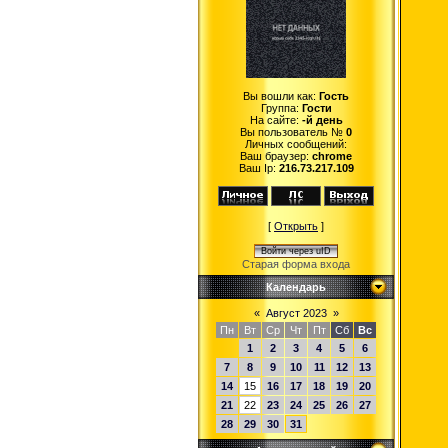
Вы вошли как:
Гость
Группа:
Гости
На сайте:
-й день
Вы пользователь №
0
Личных сообщений:
Ваш браузер:
chrome
Ваш Ip:
216.73.217.109
[
Открыть
]
Войти через uID
Старая форма входа
Календарь
«
Август 2023
»
Пн
Вт
Ср
Чт
Пт
Сб
Вс
1
2
3
4
5
6
7
8
9
10
11
12
13
14
15
16
17
18
19
20
21
22
23
24
25
26
27
28
29
30
31