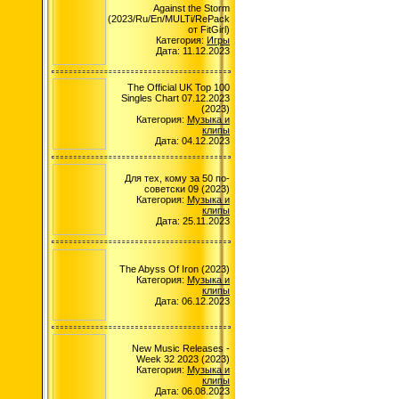
Against the Storm
(2023/Ru/En/MULTi/RePack
от FitGirl)
Категория:
Игры
Дата: 11.12.2023
The Official UK Top 100
Singles Chart 07.12.2023
(2023)
Категория:
Музыка и
клипы
Дата: 04.12.2023
Для тех, кому за 50 по-
советски 09 (2023)
Категория:
Музыка и
клипы
Дата: 25.11.2023
The Abyss Of Iron (2023)
Категория:
Музыка и
клипы
Дата: 06.12.2023
New Music Releases -
Week 32 2023 (2023)
Категория:
Музыка и
клипы
Дата: 06.08.2023