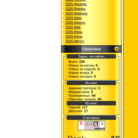
2025 Декабрь
2026 Январь
2026 Февраль
2026 Март
2026 Апрель
2026 Май
2026 Июнь
2026 Июль
2026 Август
Статистика
Зарег. на сайте:
Всего:
136
Новых за месяц:
0
Новых за неделю:
0
Новых вчера:
0
Новых сегодня:
0
Из них:
Администраторов:
3
Модераторов:
0
Проверенных:
64
Обычных юзеров:
69
Из них:
Парней:
117
Девушек:
17
Счетчики: