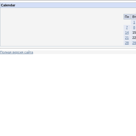
Calendar
Пн
Вт
1
7
8
14
15
21
22
28
29
Полная версия сайта