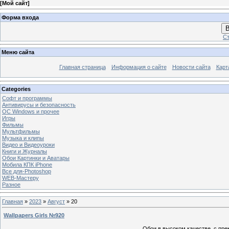
[
Мой сайт
]
Форма входа
В
Ст
Меню сайта
Главная страница
Информация о сайте
Новости сайта
Карт
Categories
Софт и программы
Антивирусы и безопасность
OC Windows и прочее
Игры
Фильмы
Мультфильмы
Музыка и клипы
Видео и Видеоуроки
Книги и Журналы
Обои Картинки и Аватары
Мобила КПК iPhone
Все для-Photoshop
WEB-Мастеру
Разное
Главная
»
2023
»
Август
»
20
Wallpapers Girls №920
Обои в высоком качестве, с пре