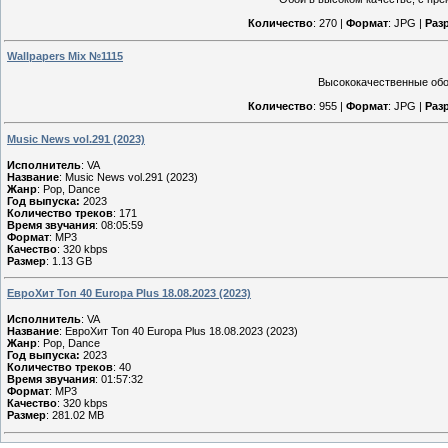
Количество
: 270 |
Формат
: JPG |
Раз
Wallpapers Mix №1115
Высококачественные обои
Количество
: 955 |
Формат
: JPG |
Раз
Music News vol.291 (2023)
Исполнитель
: VA
Название
: Music News vol.291 (2023)
Жанр
: Pop, Dance
Год выпуска:
2023
Количество треков
: 171
Время звучания
: 08:05:59
Формат
: MP3
Качество
: 320 kbps
Размер
: 1.13 GB
ЕвроХит Топ 40 Europa Plus 18.08.2023 (2023)
Исполнитель
: VA
Название
: ЕвроХит Топ 40 Europa Plus 18.08.2023 (2023)
Жанр
: Pop, Dance
Год выпуска:
2023
Количество треков
: 40
Время звучания
: 01:57:32
Формат
: MP3
Качество
: 320 kbps
Размер
: 281.02 MB