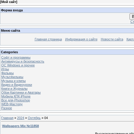
[
Мой сайт
]
Форма входа
В
Ст
Меню сайта
Главная страница
Информация о сайте
Новости сайта
Карт
Categories
Софт и программы
Антивирусы и безопасность
OC Windows и прочее
Игры
Фильмы
Мультфильмы
Музыка и клипы
Видео и Видеоуроки
Книги и Журналы
Обои Картинки и Аватары
Мобила КПК iPhone
Все для-Photoshop
WEB-Мастеру
Разное
Главная
»
2024
»
Октябрь
»
04
Wallpapers Mix №11858
Высококачественные обои