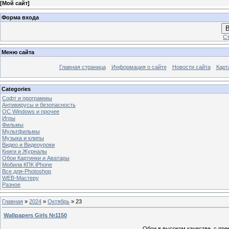
[
Мой сайт
]
Форма входа
В
Ст
Меню сайта
Главная страница
Информация о сайте
Новости сайта
Карт
Categories
Софт и программы
Антивирусы и безопасность
OC Windows и прочее
Игры
Фильмы
Мультфильмы
Музыка и клипы
Видео и Видеоуроки
Книги и Журналы
Обои Картинки и Аватары
Мобила КПК iPhone
Все для-Photoshop
WEB-Мастеру
Разное
Главная
»
2024
»
Октябрь
»
23
Wallpapers Girls №1150
Обои в высоком качестве, с пре