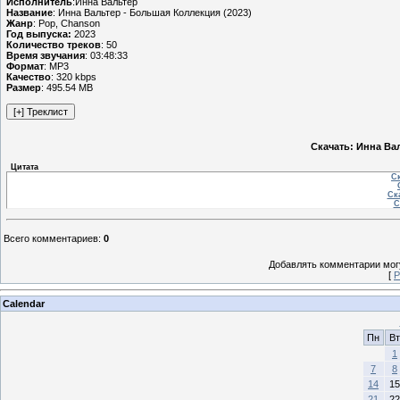
Исполнитель
:Инна Вальтер
Название
: Инна Вальтер - Большая Коллекция (2023)
Жанр
: Pop, Chanson
Год выпуска:
2023
Количество треков
: 50
Время звучания
: 03:48:33
Формат
: MP3
Качество
: 320 kbps
Размер
: 495.54 MB
Скачать: Инна Ва
Цитата
Ск
Ска
С
Всего комментариев
:
0
Добавлять комментарии могу
[
Р
Calendar
Пн
Вт
1
7
8
14
15
21
22