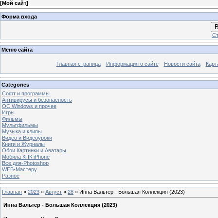
[
Мой сайт
]
Форма входа
В
Ст
Меню сайта
Главная страница
Информация о сайте
Новости сайта
Карт
Categories
Софт и программы
Антивирусы и безопасность
OC Windows и прочее
Игры
Фильмы
Мультфильмы
Музыка и клипы
Видео и Видеоуроки
Книги и Журналы
Обои Картинки и Аватары
Мобила КПК iPhone
Все для-Photoshop
WEB-Мастеру
Разное
Главная
»
2023
»
Август
»
28
» Инна Вальтер - Большая Коллекция (2023)
Инна Вальтер - Большая Коллекция (2023)